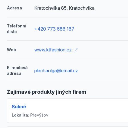
Kratochvilka 85, Kratochvilka
Adresa
Telefonní
+420 773 688 187
číslo
www.ktfashion.cz
Web
E-mailová
plachaolga@email.cz
adresa
Zajímavé produkty jiných firem
Sukně
Lokalita:
Převýšov