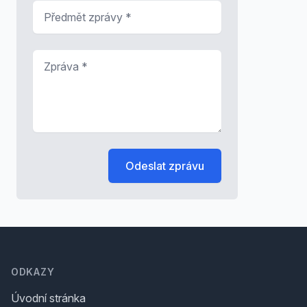
Předmět zprávy
*
Zpráva
*
Odeslat zprávu
Footer
ODKAZY
Úvodní stránka