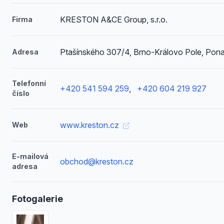
KRESTON A&CE Group, s.r.o.
Firma
Ptašínského 307/4, Brno-Královo Pole, Pon
Adresa
Telefonní
+420 541 594 259
,
+420 604 219 927
číslo
www.kreston.cz
Web
E-mailová
obchod@kreston.cz
adresa
Fotogalerie