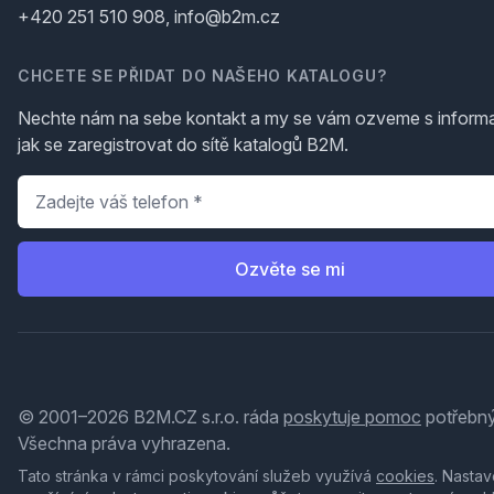
+420 251 510 908, info@b2m.cz
CHCETE SE PŘIDAT DO NAŠEHO KATALOGU?
Nechte nám na sebe kontakt a my se vám ozveme s inform
jak se zaregistrovat do sítě katalogů B2M.
Telefon
*
Ozvěte se mi
© 2001–2026 B2M.CZ s.r.o. ráda
poskytuje pomoc
potřebný
Všechna práva vyhrazena.
Tato stránka v rámci poskytování služeb využívá
cookies
. Nastav