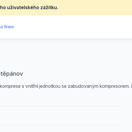
ho uživatelského zážitku.
s firem
 Štěpánov
 komprese s vnitřní jednotkou se zabudovaným kompresorem. Pa