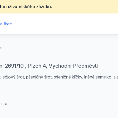
ho uživatelského zážitku.
s firem
al
ční 2691/10 , Plzeň 4, Východní Předměstí
sójový šrot, pšeničný šrot, pšeničné klíčky, lněné semínko, slado
r. o.