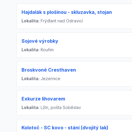
Hajdalák s plošinou - skluzavka, stojan
Lokalita:
Frýdlant nad Ostravicí
Sojové výrobky
Lokalita:
Kouřim
Broskvoně Cresthaven
Lokalita:
Jezernice
Exkurze lihovarem
Lokalita:
Lžín, pošta Soběslav
Kolotoč - SC kovo - stání (dvojitý lak)