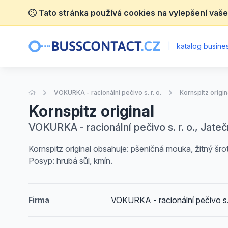
Tato stránka používá cookies na vylepšení vaše
|
katalog busines
Úvodní stránka
VOKURKA - racionální pečivo s. r. o.
Kornspitz origin
Kornspitz original
VOKURKA - racionální pečivo s. r. o., Jate
Kornspitz original obsahuje: pšeničná mouka, žitný šrot, 
Posyp: hrubá sůl, kmín.
VOKURKA - racionální pečivo s. 
Firma