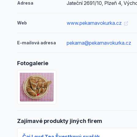
Jateční 2691/10, Plzeň 4, Vých
Adresa
www.pekarnavokurka.cz
Web
pekarna@pekarnavokurka.cz
E-mailová adresa
Fotogalerie
Zajímavé produkty jiných firem
Čaj Loyd Tea Švestkový svařák