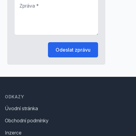
Zpráva
*
Odeslat zprávu
Footer
ODKAZY
Úvodní stránka
Obchodní podmínky
Inzerce