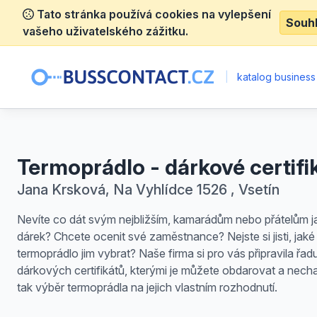
Tato stránka používá cookies na vylepšení
Souh
vašeho uživatelského zážitku.
|
katalog business
Termoprádlo - dárkové certifi
Jana Krsková, Na Vyhlídce 1526 , Vsetín
Nevíte co dát svým nejbližším, kamarádům nebo přátelům j
dárek? Chcete ocenit své zaměstnance? Nejste si jisti, jaké
termoprádlo jim vybrat? Naše firma si pro vás připravila řad
dárkových certifikátů, kterými je můžete obdarovat a necha
tak výběr termoprádla na jejich vlastním rozhodnutí.