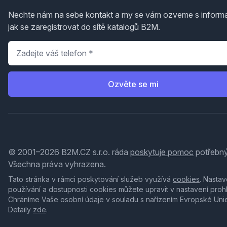
Nechte nám na sebe kontakt a my se vám ozveme s inform
jak se zaregistrovat do sítě katalogů B2M.
Telefon
*
Ozvěte se mi
© 2001–2026 B2M.CZ s.r.o. ráda
poskytuje pomoc
potřebný
Všechna práva vyhrazena.
Tato stránka v rámci poskytování služeb využívá
cookies
. Nastav
používání a dostupnosti cookies můžete upravit v nastavení proh
Chráníme Vaše osobní údaje v souladu s nařízením Evropské Uni
Detaily
zde
.