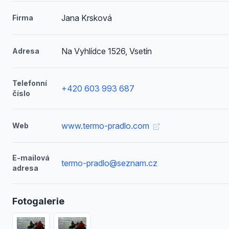
Jana Krsková
Firma
Na Vyhlídce 1526, Vsetín
Adresa
Telefonní
+420 603 993 687
číslo
www.termo-pradlo.com
Web
E-mailová
termo-pradlo@seznam.cz
adresa
Fotogalerie