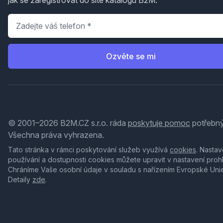
jak se zaregistrovat do sítě katalogů B2M.
Telefon
*
Ozvěte se mi
© 2001–2026 B2M.CZ s.r.o. ráda
poskytuje pomoc
potřebný
Všechna práva vyhrazena.
Tato stránka v rámci poskytování služeb využívá
cookies
. Nastav
používání a dostupnosti cookies můžete upravit v nastavení proh
Chráníme Vaše osobní údaje v souladu s nařízením Evropské Uni
Detaily
zde
.