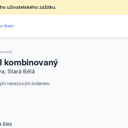
ho uživatelského zážitku.
s firem
inovaný
l kombinovaný
va, Stará Bělá
ým nerezovým boilerem.
á Bělá