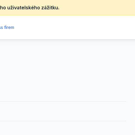
ho uživatelského zážitku.
s firem