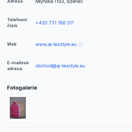
Mlýnská 1193, Bzenec
Adresa
Telefonní
+420 731 188 311
číslo
www.aj-texstyle.eu
Web
E-mailová
obchod@aj-texstyle.eu
adresa
Fotogalerie