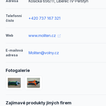
Košická 656/11, Liberec IV-Perštýn
Adresa
Telefonní
+420 737 167 321
číslo
www.moliten.cz
Web
E-mailová
Moliten@volny.cz
adresa
Fotogalerie
Zajímavé produkty jiných firem