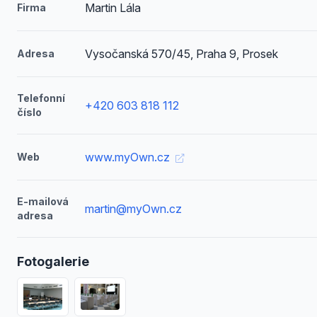
Martin Lála
Firma
Vysočanská 570/45, Praha 9, Prosek
Adresa
Telefonní
+420 603 818 112
číslo
www.myOwn.cz
Web
E-mailová
martin@myOwn.cz
adresa
Fotogalerie