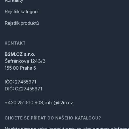
Rejstřík kategorií
Rejstřík produktů
KONTAKT
B2M.CZ s.r.o.
Šafránkova 1243/3
155 00 Praha 5
IČO: 27455971
DIČ: CZ27455971
+420 251 510 908, info@b2m.cz
CHCETE SE PŘIDAT DO NAŠEHO KATALOGU?
Nechte nám na sebe kontakt a my se vám ozveme s inform