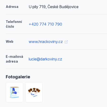
U pily 719, České Budějovice
Adresa
Telefonní
+420 774 710 790
číslo
www.hrackoviny.cz
Web
E-mailová
lucie@darkoviny.cz
adresa
Fotogalerie