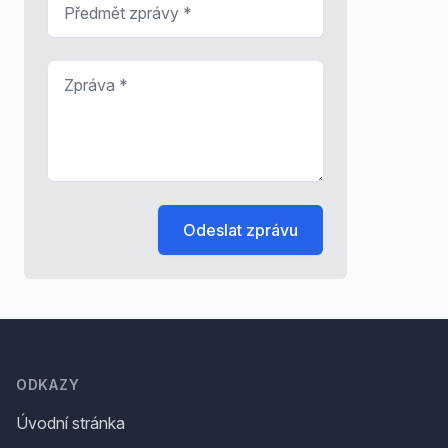
Předmět zprávy
*
Zpráva
*
Odeslat zprávu
Footer
ODKAZY
Úvodní stránka