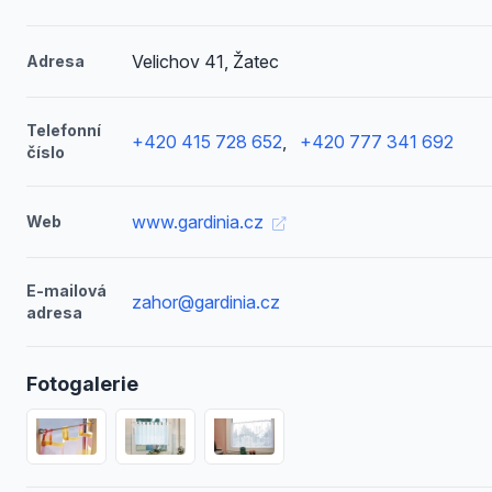
Velichov 41, Žatec
Adresa
Telefonní
+420 415 728 652
,
+420 777 341 692
číslo
www.gardinia.cz
Web
E-mailová
zahor@gardinia.cz
adresa
Fotogalerie