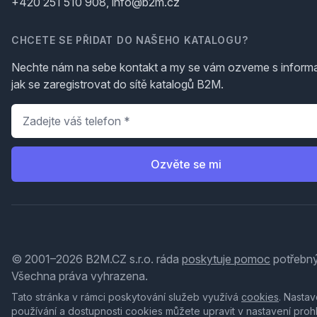
+420 251 510 908, info@b2m.cz
CHCETE SE PŘIDAT DO NAŠEHO KATALOGU?
Nechte nám na sebe kontakt a my se vám ozveme s inform
jak se zaregistrovat do sítě katalogů B2M.
Telefon
*
Ozvěte se mi
© 2001–2026 B2M.CZ s.r.o. ráda
poskytuje pomoc
potřebný
Všechna práva vyhrazena.
Tato stránka v rámci poskytování služeb využívá
cookies
. Nastav
používání a dostupnosti cookies můžete upravit v nastavení proh