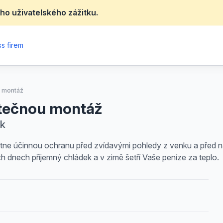
ho uživatelského zážitku.
s firem
u montáž
atečnou montáž
ík
ne účinnou ochranu před zvídavými pohledy z venku a před ná
ých dnech příjemný chládek a v zimě šetří Vaše peníze za teplo.