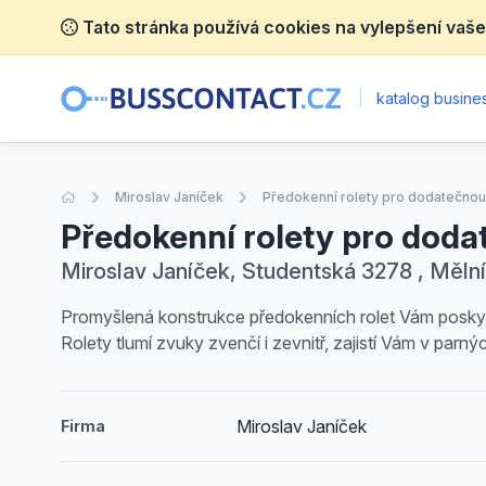
Tato stránka používá cookies na vylepšení vaše
|
katalog busines
Úvodní stránka
Miroslav Janíček
Předokenní rolety pro dodatečno
Předokenní rolety pro dod
Miroslav Janíček, Studentská 3278 , Měln
Promyšlená konstrukce předokenních rolet Vám poskyt
Rolety tlumí zvuky zvenčí i zevnitř, zajistí Vám v parn
Miroslav Janíček
Firma