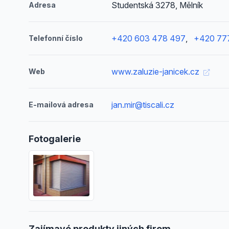
Studentská 3278, Mělník
Adresa
+420 603 478 497
,
+420 77
Telefonní číslo
www.zaluzie-janicek.cz
Web
jan.mir@tiscali.cz
E-mailová adresa
Fotogalerie
Zajímavé produkty jiných firem