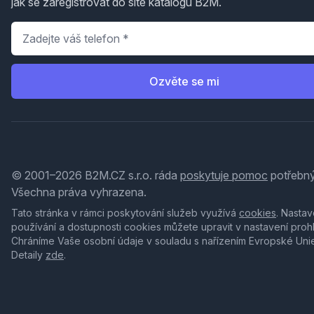
jak se zaregistrovat do sítě katalogů B2M.
Telefon
*
Ozvěte se mi
© 2001–2026 B2M.CZ s.r.o. ráda
poskytuje pomoc
potřebný
Všechna práva vyhrazena.
Tato stránka v rámci poskytování služeb využívá
cookies
. Nastav
používání a dostupnosti cookies můžete upravit v nastavení proh
Chráníme Vaše osobní údaje v souladu s nařízením Evropské Uni
Detaily
zde
.