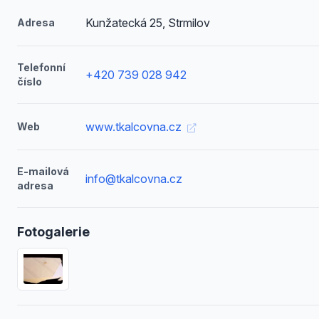
Kunžatecká 25, Strmilov
Adresa
Telefonní
+420 739 028 942
číslo
www.tkalcovna.cz
Web
E-mailová
info@tkalcovna.cz
adresa
Fotogalerie