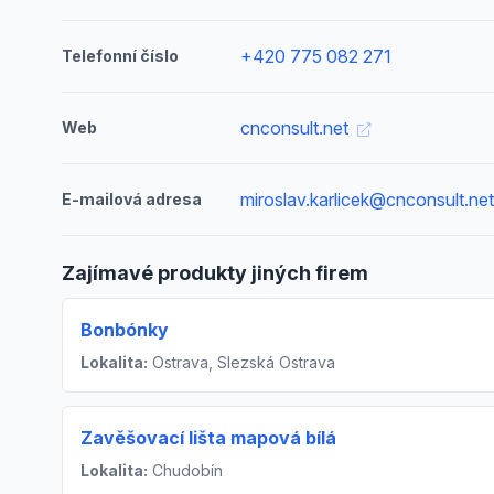
+420 775 082 271
Telefonní číslo
cnconsult.net
Web
miroslav.karlicek@cnconsult.ne
E-mailová adresa
Zajímavé produkty jiných firem
Bonbónky
Lokalita:
Ostrava, Slezská Ostrava
Zavěšovací lišta mapová bílá
Lokalita:
Chudobín