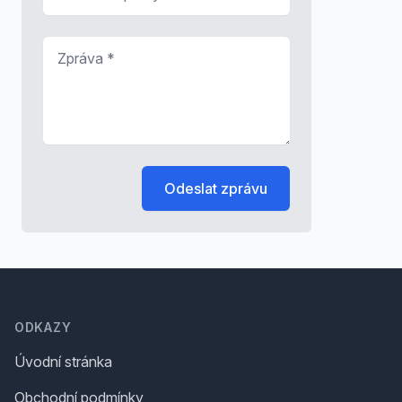
Zpráva
*
Odeslat zprávu
Footer
ODKAZY
Úvodní stránka
Obchodní podmínky