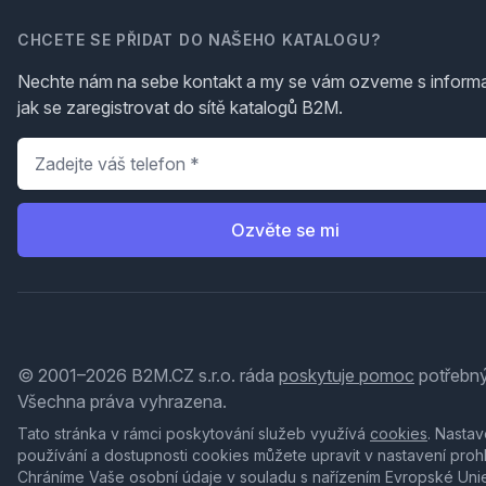
CHCETE SE PŘIDAT DO NAŠEHO KATALOGU?
Nechte nám na sebe kontakt a my se vám ozveme s inform
jak se zaregistrovat do sítě katalogů B2M.
Telefon
*
Ozvěte se mi
© 2001–2026 B2M.CZ s.r.o. ráda
poskytuje pomoc
potřebný
Všechna práva vyhrazena.
Tato stránka v rámci poskytování služeb využívá
cookies
. Nastav
používání a dostupnosti cookies můžete upravit v nastavení proh
Chráníme Vaše osobní údaje v souladu s nařízením Evropské Uni