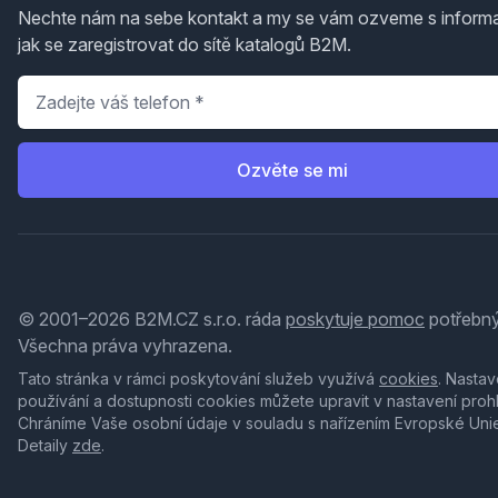
Nechte nám na sebe kontakt a my se vám ozveme s inform
jak se zaregistrovat do sítě katalogů B2M.
Telefon
*
Ozvěte se mi
© 2001–2026 B2M.CZ s.r.o. ráda
poskytuje pomoc
potřebný
Všechna práva vyhrazena.
Tato stránka v rámci poskytování služeb využívá
cookies
. Nastav
používání a dostupnosti cookies můžete upravit v nastavení proh
Chráníme Vaše osobní údaje v souladu s nařízením Evropské Uni
Detaily
zde
.