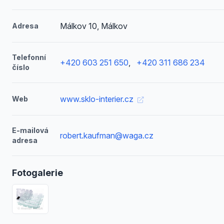
Málkov 10, Málkov
Adresa
Telefonní
+420 603 251 650
,
+420 311 686 234
číslo
www.sklo-interier.cz
Web
E-mailová
robert.kaufman@waga.cz
adresa
Fotogalerie