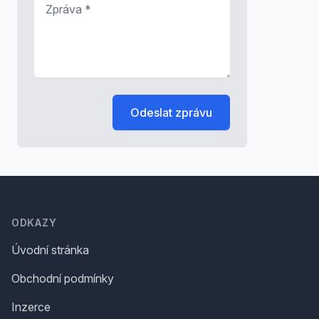
*
Odeslat zprávu
Footer
ODKAZY
Úvodní stránka
Obchodní podmínky
Inzerce