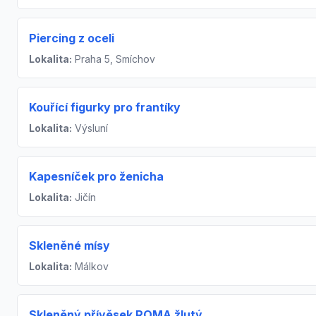
Piercing z oceli
Lokalita:
Praha 5, Smíchov
Kouřící figurky pro frantíky
Lokalita:
Výsluní
Kapesníček pro ženicha
Lokalita:
Jičín
Skleněné mísy
Lokalita:
Málkov
Skleněný přívěsek ROMA žlutý