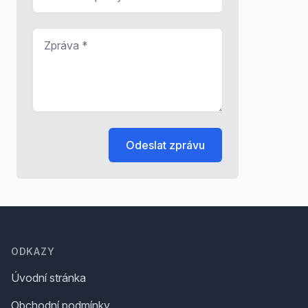
Zpráva
*
Odeslat zprávu
Footer
ODKAZY
Úvodní stránka
Obchodní podmínky