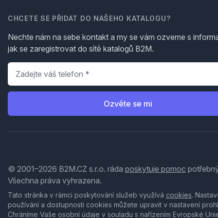
CHCETE SE PŘIDAT DO NAŠEHO KATALOGU?
Nechte nám na sebe kontakt a my se vám ozveme s inform
jak se zaregistrovat do sítě katalogů B2M.
Telefon
*
Ozvěte se mi
© 2001–2026 B2M.CZ s.r.o. ráda
poskytuje pomoc
potřebný
Všechna práva vyhrazena.
Tato stránka v rámci poskytování služeb využívá
cookies
. Nastav
používání a dostupnosti cookies můžete upravit v nastavení proh
Chráníme Vaše osobní údaje v souladu s nařízením Evropské Uni