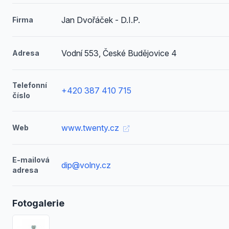
Jan Dvořáček - D.I.P.
Firma
Vodní 553, České Budějovice 4
Adresa
Telefonní
+420 387 410 715
číslo
www.twenty.cz
Web
E-mailová
dip@volny.cz
adresa
Fotogalerie