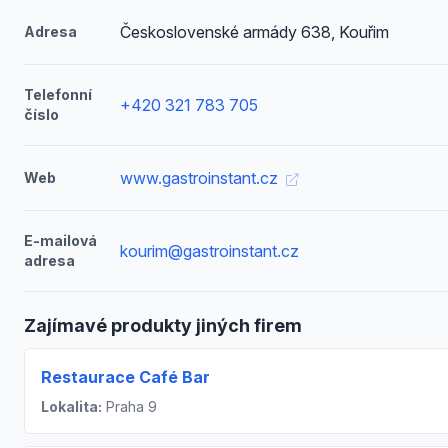
Československé armády 638, Kouřim
Adresa
Telefonní
+420 321 783 705
číslo
www.gastroinstant.cz
Web
E-mailová
kourim@gastroinstant.cz
adresa
Zajímavé produkty jiných firem
Restaurace Café Bar
Lokalita:
Praha 9