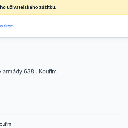
ho uživatelského zážitku.
s firem
ké armády 638 , Kouřim
ouřim