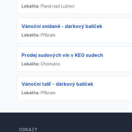
Lokalita:
Planá nad Lužnicí
Vánoční snídaně - dárkový balíček
Lokalita:
Příbram
Prodej sudových vín v KEG sudech
Lokalita:
Chomutov
Vánoční talíř - dárkový balíček
Lokalita:
Příbram
Footer
ODKAZY