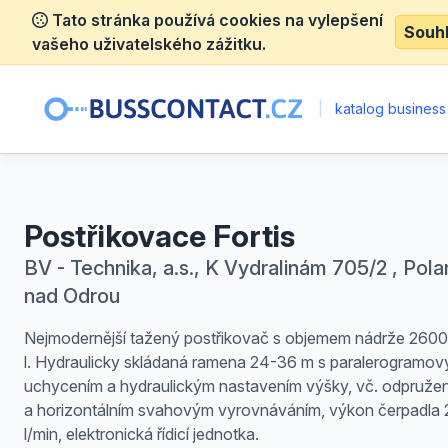
Tato stránka používá cookies na vylepšení
Souh
vašeho uživatelského zážitku.
|
katalog business
Postřikovace Fortis
BV - Technika, a.s., K Vydralinám 705/2 , Pol
nad Odrou
Nejmodernější tažený postřikovač s objemem nádrže 260
l. Hydraulicky skládaná ramena 24-36 m s paralerogramo
uchycením a hydraulickým nastavením výšky, vč. odpruže
a horizontálním svahovým vyrovnáváním, výkon čerpadla
l/min, elektronická řídicí jednotka.