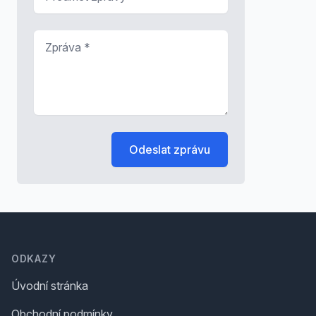
Zpráva
*
Odeslat zprávu
Footer
ODKAZY
Úvodní stránka
Obchodní podmínky