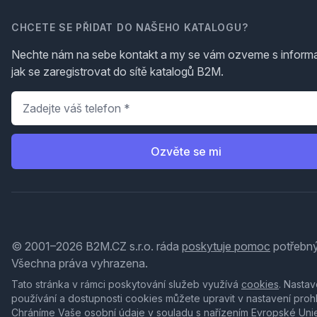
CHCETE SE PŘIDAT DO NAŠEHO KATALOGU?
Nechte nám na sebe kontakt a my se vám ozveme s inform
jak se zaregistrovat do sítě katalogů B2M.
Telefon
*
Ozvěte se mi
© 2001–2026 B2M.CZ s.r.o. ráda
poskytuje pomoc
potřebný
Všechna práva vyhrazena.
Tato stránka v rámci poskytování služeb využívá
cookies
. Nastav
používání a dostupnosti cookies můžete upravit v nastavení proh
Chráníme Vaše osobní údaje v souladu s nařízením Evropské Uni