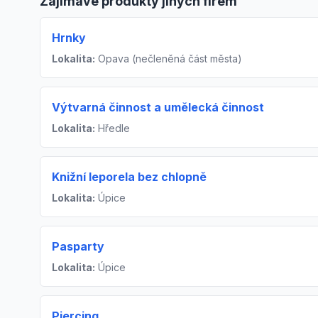
Zajímavé produkty jiných firem
Hrnky
Lokalita:
Opava (nečleněná část města)
Výtvarná činnost a umělecká činnost
Lokalita:
Hředle
Knižní leporela bez chlopně
Lokalita:
Úpice
Pasparty
Lokalita:
Úpice
Piercing