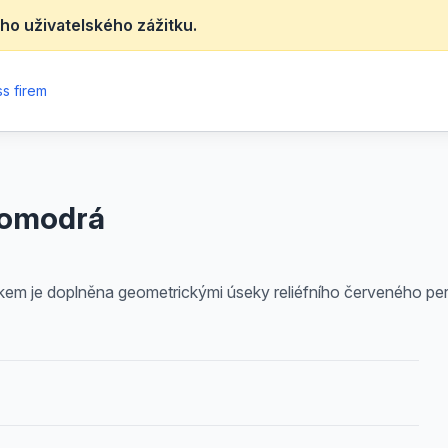
ho uživatelského zážitku.
s firem
nomodrá
m je doplněna geometrickými úseky reliéfního červeného perl