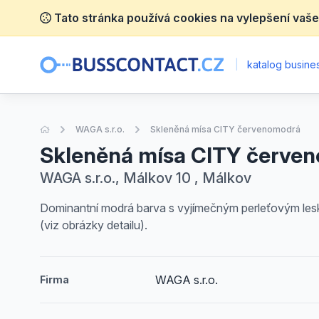
Tato stránka používá cookies na vylepšení vaše
|
katalog busines
Úvodní stránka
WAGA s.r.o.
Skleněná mísa CITY červenomodrá
Skleněná mísa CITY červe
WAGA s.r.o., Málkov 10 , Málkov
Dominantní modrá barva s vyjímečným perleťovým leske
(viz obrázky detailu).
WAGA s.r.o.
Firma