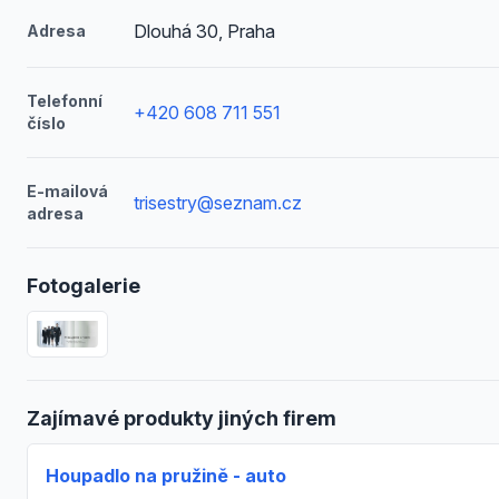
Dlouhá 30, Praha
Adresa
Telefonní
+420 608 711 551
číslo
E-mailová
trisestry@seznam.cz
adresa
Fotogalerie
Zajímavé produkty jiných firem
Houpadlo na pružině - auto