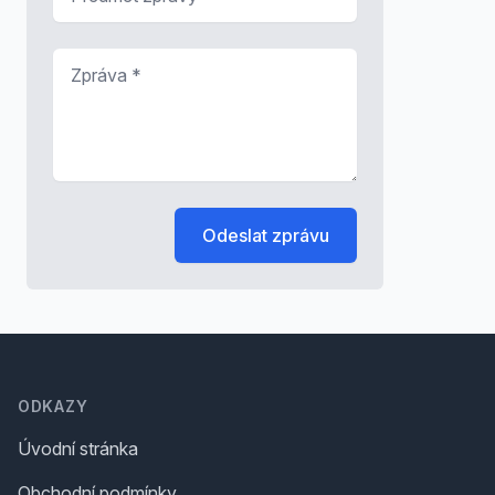
Zpráva
*
Odeslat zprávu
Footer
ODKAZY
Úvodní stránka
Obchodní podmínky