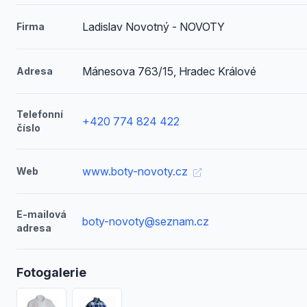
Ladislav Novotný - NOVOTY
Firma
Mánesova 763/15, Hradec Králové
Adresa
Telefonní
+420 774 824 422
číslo
www.boty-novoty.cz
Web
E-mailová
boty-novoty@seznam.cz
adresa
Fotogalerie