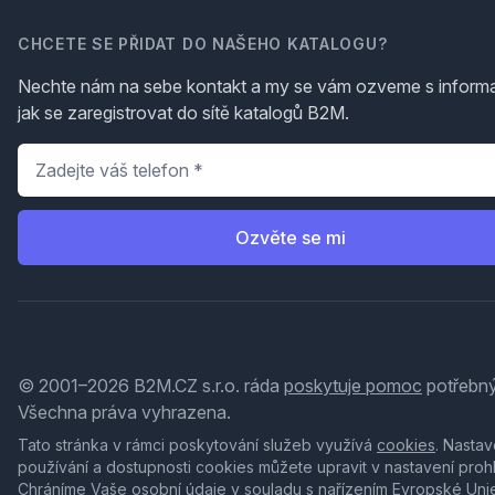
CHCETE SE PŘIDAT DO NAŠEHO KATALOGU?
Nechte nám na sebe kontakt a my se vám ozveme s inform
jak se zaregistrovat do sítě katalogů B2M.
Telefon
*
Ozvěte se mi
© 2001–2026 B2M.CZ s.r.o. ráda
poskytuje pomoc
potřebný
Všechna práva vyhrazena.
Tato stránka v rámci poskytování služeb využívá
cookies
. Nastav
používání a dostupnosti cookies můžete upravit v nastavení proh
Chráníme Vaše osobní údaje v souladu s nařízením Evropské Uni