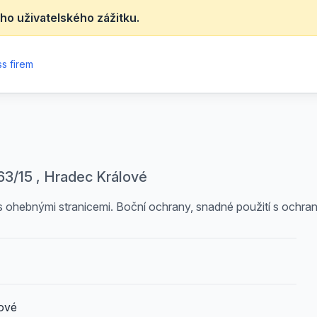
ho uživatelského zážitku.
s firem
3/15 , Hradec Králové
ohebnými stranicemi. Boční ochrany, snadné použití s ochrann
ové