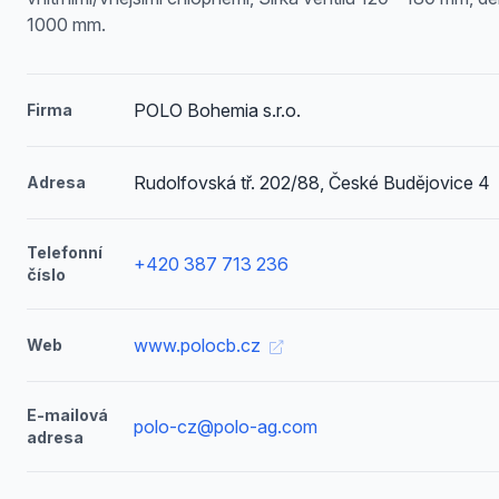
1000 mm.
POLO Bohemia s.r.o.
Firma
Rudolfovská tř. 202/88, České Budějovice 4
Adresa
Telefonní
+420 387 713 236
číslo
www.polocb.cz
Web
E-mailová
polo-cz@polo-ag.com
adresa