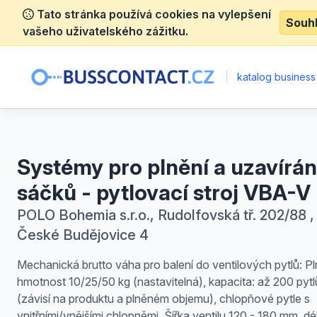
Tato stránka používá cookies na vylepšení
Souh
vašeho uživatelského zážitku.
|
katalog business
Systémy pro plnění a uzavírán
sáčků - pytlovací stroj VBA-V
POLO Bohemia s.r.o., Rudolfovská tř. 202/88 ,
České Budějovice 4
Mechanická brutto váha pro balení do ventilových pytlů: Pln
hmotnost 10/25/50 kg (nastavitelná), kapacita: až 200 pytl
(závisí na produktu a plněném objemu), chlopňové pytle s
vnitřními/vnějšími chlopněmi, Šířka ventilu 120 - 180 mm, dé