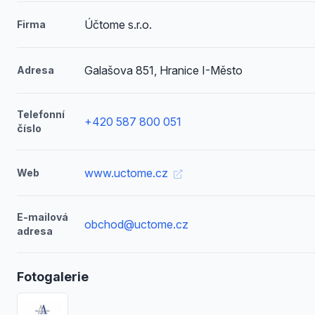
Účtome s.r.o.
Firma
Galašova 851, Hranice I-Město
Adresa
Telefonní
+420 587 800 051
číslo
www.uctome.cz
Web
E-mailová
obchod@uctome.cz
adresa
Fotogalerie