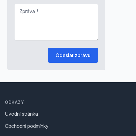
Zpráva
*
Odeslat zprávu
Footer
ODKAZY
Úvodní stránka
Obchodní podmínky