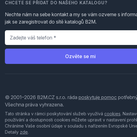
CHCETE SE PŘIDAT DO NAŠEHO KATALOGU?
Nechte nám na sebe kontakt a my se vám ozveme s inform
jak se zaregistrovat do sítě katalogů B2M.
Telefon
*
Ozvěte se mi
© 2001–2026 B2M.CZ s.r.o. ráda
poskytuje pomoc
potřebný
Všechna práva vyhrazena.
Tato stránka v rámci poskytování služeb využívá
cookies
. Nastav
používání a dostupnosti cookies můžete upravit v nastavení proh
Chráníme Vaše osobní údaje v souladu s nařízením Evropské Uni
Detaily
zde
.