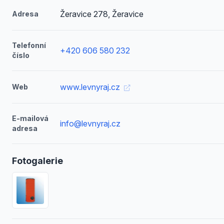
Žeravice 278, Žeravice
Adresa
Telefonní
+420 606 580 232
číslo
www.levnyraj.cz
Web
E-mailová
info@levnyraj.cz
adresa
Fotogalerie