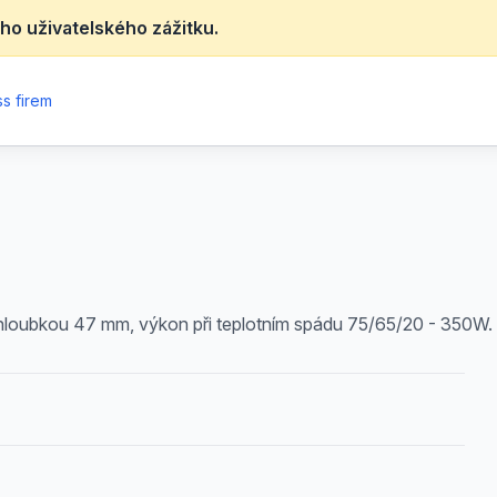
ho uživatelského zážitku.
s firem
 hloubkou 47 mm, výkon při teplotním spádu 75/65/20 - 350W.