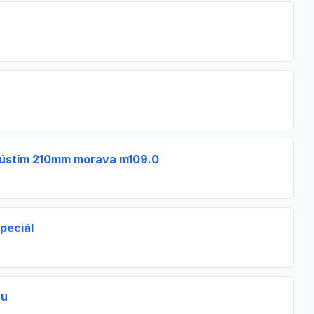
 ústím 210mm morava m109.0
peciál
ru