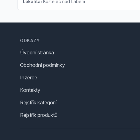
Lokalita:
Kostelec nad Labem
Footer
ODKAZY
Úvodní stránka
Obchodní podmínky
Inzerce
Kontakty
Rejstřík kategorií
Rejstřík produktů