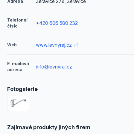
Žeravice 278, Žeravice
Adresa
Telefonní
+420 606 580 232
číslo
www.levnyraj.cz
Web
E-mailová
info@levnyraj.cz
adresa
Fotogalerie
Zajímavé produkty jiných firem