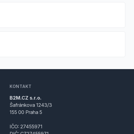
KONTAKT
B2M.CZ s.r.o.
Šafránkova 1243/3
155 00 Praha 5
IČO: 27455971
DIČ: CZ27455971