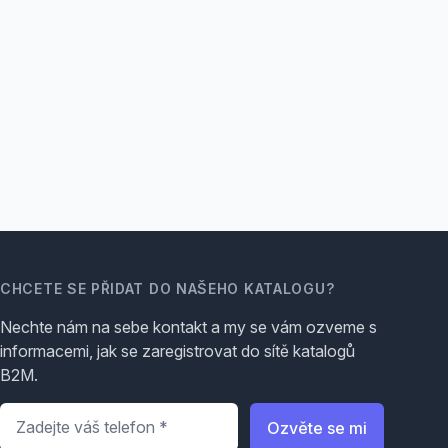
CHCETE SE PŘIDAT DO NAŠEHO KATALOGU?
Nechte nám na sebe kontakt a my se vám ozveme s
informacemi, jak se zaregistrovat do sítě katalogů
B2M.
Telefon
*
Ozvěte se mi