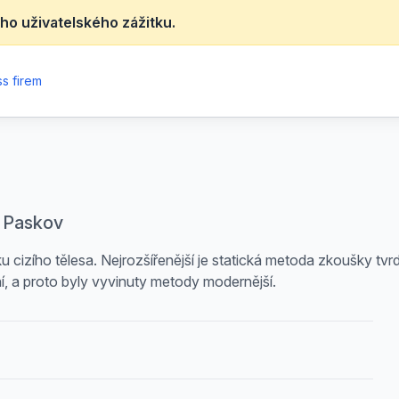
ho uživatelského zážitku.
s firem
, Paskov
u cizího tělesa. Nejrozšířenější je statická metoda zkoušky tvrdo
, a proto byly vyvinuty metody modernější.