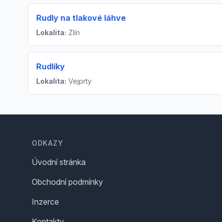
Rudly na tlakové láhve
Lokalita:
Zlín
Rudlíky
Lokalita:
Vejprty
Footer
ODKAZY
Úvodní stránka
Obchodní podmínky
Inzerce
Kontakty