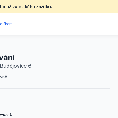
ho uživatelského zážitku.
s firem
vání
é Budějovice 6
ivně.
ovice 6