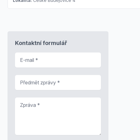
Lokalita:
České Budějovice 4
Kontaktní formulář
E-mail
*
Předmět zprávy
*
Zpráva
*