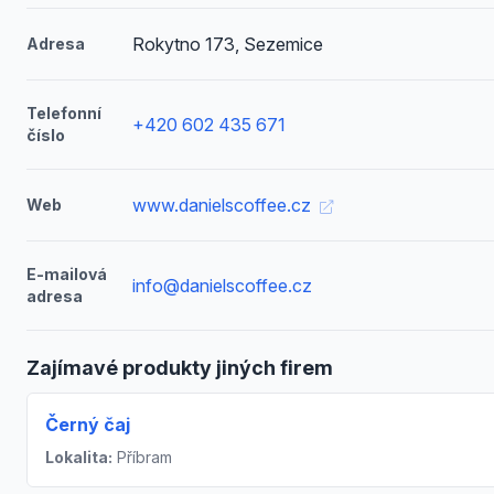
Rokytno 173, Sezemice
Adresa
Telefonní
+420 602 435 671
číslo
www.danielscoffee.cz
Web
E-mailová
info@danielscoffee.cz
adresa
Zajímavé produkty jiných firem
Černý čaj
Lokalita:
Příbram