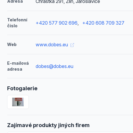
Chrástka 291, Zlín, Jaroslavice
Adresa
Telefonní
+420 577 902 696
,
+420 608 709 327
číslo
www.dobes.eu
Web
E-mailová
dobes@dobes.eu
adresa
Fotogalerie
Zajímavé produkty jiných firem