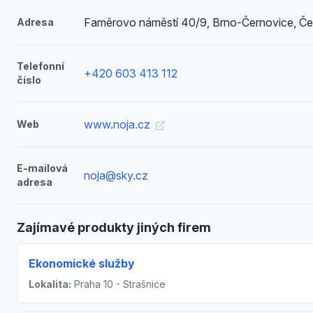
Faměrovo náměstí 40/9, Brno-Černovice, Če
Adresa
Telefonní
+420 603 413 112
číslo
www.noja.cz
Web
E-mailová
noja@sky.cz
adresa
Zajímavé produkty jiných firem
Ekonomické služby
Lokalita:
Praha 10 - Strašnice