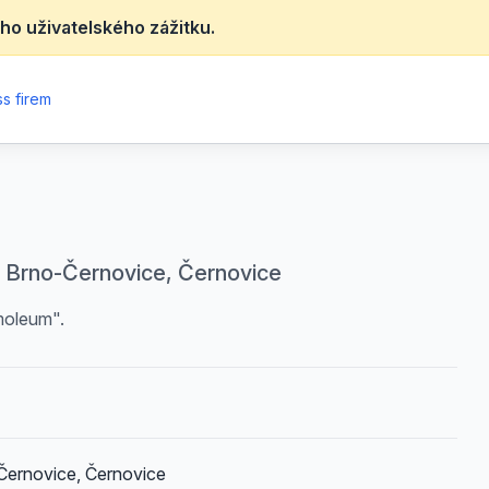
ho uživatelského zážitku.
s firem
, Brno-Černovice, Černovice
rmoleum".
Černovice, Černovice