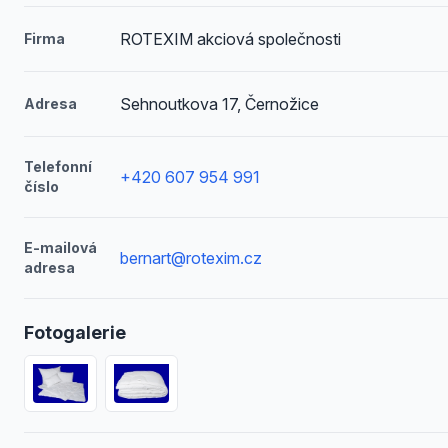
ROTEXIM akciová společnosti
Firma
Sehnoutkova 17, Černožice
Adresa
Telefonní
+420 607 954 991
číslo
E-mailová
bernart@rotexim.cz
adresa
Fotogalerie