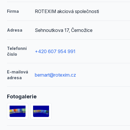
ROTEXIM akciová společnosti
Firma
Sehnoutkova 17, Černožice
Adresa
Telefonní
+420 607 954 991
číslo
E-mailová
bernart@rotexim.cz
adresa
Fotogalerie