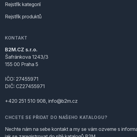
Rejstřík kategorií
Rejstřík produktů
KONTAKT
B2M.CZ s.r.o.
Šafránkova 1243/3
155 00 Praha 5
IČO: 27455971
DIČ: CZ27455971
+420 251 510 908, info@b2m.cz
CHCETE SE PŘIDAT DO NAŠEHO KATALOGU?
Nechte nám na sebe kontakt a my se vám ozveme s inform
jak se zaregistrovat do sítě katalogů B2M.