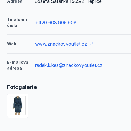
Josefa Šafaříka 1565/2, Teplice
Adresa
Telefonní
+420 608 905 908
číslo
www.znackovyoutlet.cz
Web
E-mailová
radek.lukes@znackovyoutlet.cz
adresa
Fotogalerie