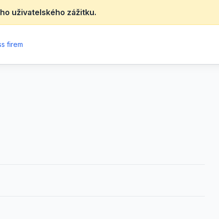
ho uživatelského zážitku.
s firem