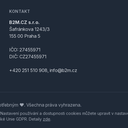
KONTAKT
B2M.CZ s.r.o.
Šafránkova 1243/3
155 00 Praha 5
IČO: 27455971
DIČ: CZ27455971
+420 251 510 908, info@b2m.cz
třebným ♥️. Všechna práva vyhrazena.
. Nastavení používání a dostupnosti cookies můžete upravit v nastav
ské Unie GDPR. Detaily
zde
.