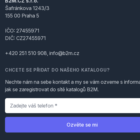
B2M.CZ s.r.o.
Šafránkova 1243/3
155 00 Praha 5
IČO: 27455971
DIČ: CZ27455971
+420 251 510 908, info@b2m.cz
CHCETE SE PŘIDAT DO NAŠEHO KATALOGU?
Nechte nám na sebe kontakt a my se vám ozveme s inform
jak se zaregistrovat do sítě katalogů B2M.
Telefon
*
Ozvěte se mi