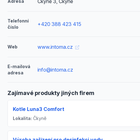
Čkyně 3, Čkyně
Adresa
Telefonní
+420 388 423 415
číslo
www.intoma.cz
Web
E-mailová
info@intoma.cz
adresa
Zajímavé produkty jiných firem
Kotle Luna3 Comfort
Lokalita:
Čkyně
Výroba zařízení pro desinfekci vody