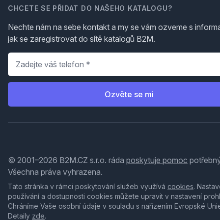
CHCETE SE PŘIDAT DO NAŠEHO KATALOGU?
Nechte nám na sebe kontakt a my se vám ozveme s inform
jak se zaregistrovat do sítě katalogů B2M.
Telefon
*
Ozvěte se mi
© 2001–2026 B2M.CZ s.r.o. ráda
poskytuje pomoc
potřebný
Všechna práva vyhrazena.
Tato stránka v rámci poskytování služeb využívá
cookies
. Nastav
používání a dostupnosti cookies můžete upravit v nastavení proh
Chráníme Vaše osobní údaje v souladu s nařízením Evropské Uni
Detaily
zde
.