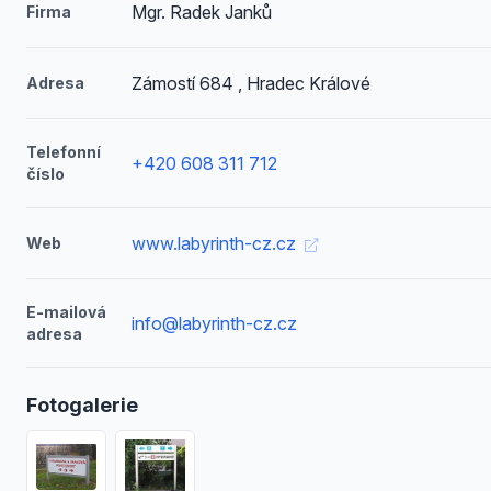
Mgr. Radek Janků
Firma
Zámostí 684 , Hradec Králové
Adresa
Telefonní
+420 608 311 712
číslo
www.labyrinth-cz.cz
Web
E-mailová
info@labyrinth-cz.cz
adresa
Fotogalerie