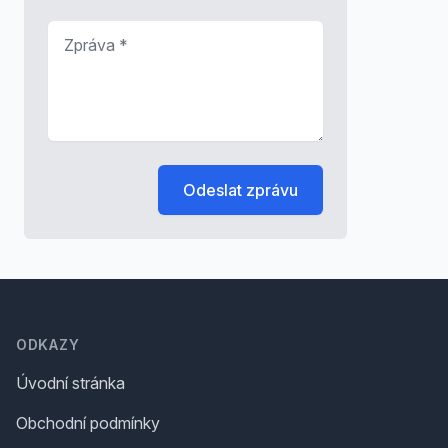
Zpráva
*
Odeslat zprávu
Footer
ODKAZY
Úvodní stránka
Obchodní podmínky