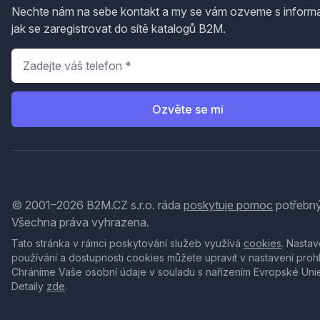
Nechte nám na sebe kontakt a my se vám ozveme s inform
jak se zaregistrovat do sítě katalogů B2M.
Telefon
*
Ozvěte se mi
© 2001–2026 B2M.CZ s.r.o. ráda
poskytuje pomoc
potřebný
Všechna práva vyhrazena.
Tato stránka v rámci poskytování služeb využívá
cookies
. Nastav
používání a dostupnosti cookies můžete upravit v nastavení proh
Chráníme Vaše osobní údaje v souladu s nařízením Evropské Uni
Detaily
zde
.