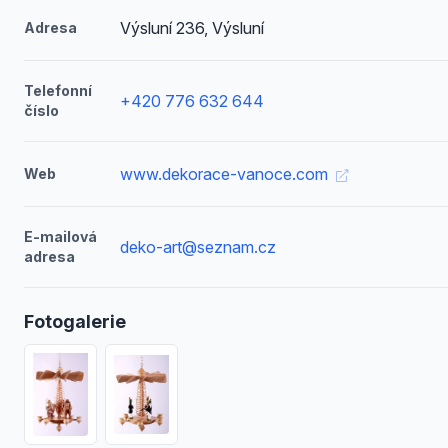
Výsluní 236, Výsluní
Adresa
Telefonní
+420 776 632 644
číslo
www.dekorace-vanoce.com
Web
E-mailová
deko-art@seznam.cz
adresa
Fotogalerie