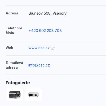
Brunšov 508, Všenory
Adresa
Telefonní
+420 602 208 708
číslo
www.csc.cz
Web
E-mailová
info@csc.cz
adresa
Fotogalerie