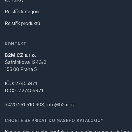
Rejstřík kategorií
Rejstřík produktů
KONTAKT
B2M.CZ s.r.o.
Šafránkova 1243/3
155 00 Praha 5
IČO: 27455971
DIČ: CZ27455971
+420 251 510 908, info@b2m.cz
CHCETE SE PŘIDAT DO NAŠEHO KATALOGU?
Nechte nám na sebe kontakt a my se vám ozveme s inform