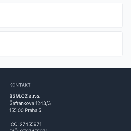
KONTAKT
B2M.CZ s.r.o.
Šafránkova 1243/3
155 00 Praha 5
IČO: 27455971