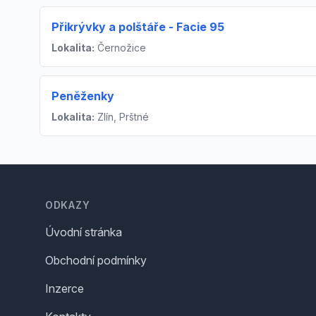
Přikrývky a polštáře - Facie 95
Lokalita:
Černožice
Peněženky
Lokalita:
Zlín, Prštné
Footer
ODKAZY
Úvodní stránka
Obchodní podmínky
Inzerce