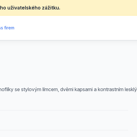
ho uživatelského zážitku.
s firem
knoflíky se stylovým límcem, dvěmi kapsami a kontrastním les