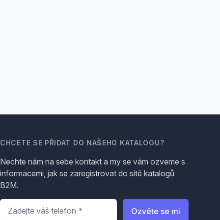
CHCETE SE PŘIDAT DO NAŠEHO KATALOGU?
Nechte nám na sebe kontakt a my se vám ozveme s
informacemi, jak se zaregistrovat do sítě katalogů
B2M.
Telefon
*
Ozvěte se mi