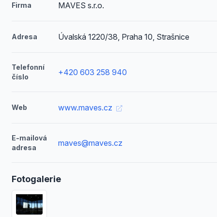
MAVES s.r.o.
Firma
Úvalská 1220/38, Praha 10, Strašnice
Adresa
Telefonní
+420 603 258 940
číslo
www.maves.cz
Web
E-mailová
maves@maves.cz
adresa
Fotogalerie