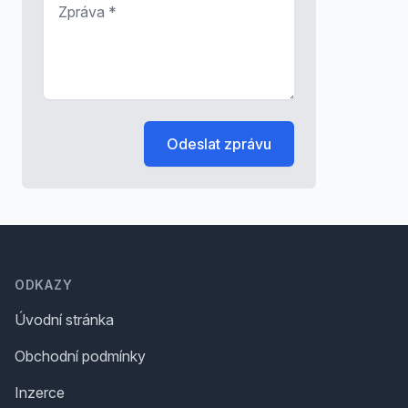
*
Odeslat zprávu
Footer
ODKAZY
Úvodní stránka
Obchodní podmínky
Inzerce