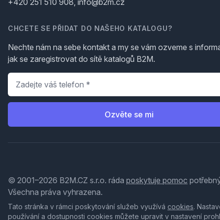
+420 251 510 908, info@b2m.cz
CHCETE SE PŘIDAT DO NAŠEHO KATALOGU?
Nechte nám na sebe kontakt a my se vám ozveme s inform
jak se zaregistrovat do sítě katalogů B2M.
Telefon
*
Ozvěte se mi
© 2001–2026 B2M.CZ s.r.o. ráda
poskytuje pomoc
potřebný
Všechna práva vyhrazena.
Tato stránka v rámci poskytování služeb využívá
cookies
. Nastav
používání a dostupnosti cookies můžete upravit v nastavení proh