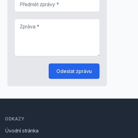
Předmět zprávy
*
Zpráva
*
Odeslat zprávu
Footer
ODKAZY
Úvodní stránka