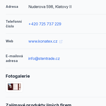
Nuderova 598, Klatovy II
Adresa
Telefonní
+420 725 737 229
číslo
www.konatex.cz
Web
E-mailová
info@stentrade.cz
adresa
Fotogalerie
Zajímavé produkty jiných firem